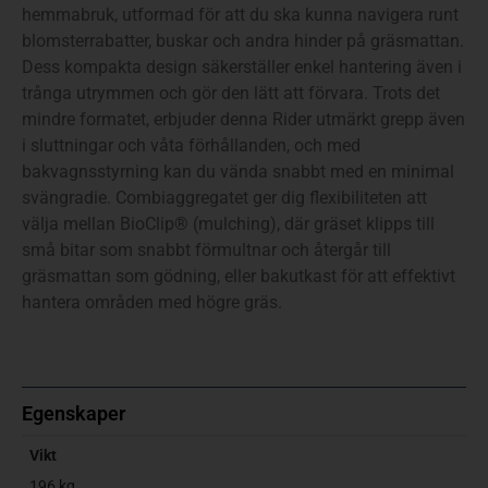
hemmabruk, utformad för att du ska kunna navigera runt
blomsterrabatter, buskar och andra hinder på gräsmattan.
Dess kompakta design säkerställer enkel hantering även i
trånga utrymmen och gör den lätt att förvara. Trots det
mindre formatet, erbjuder denna Rider utmärkt grepp även
i sluttningar och våta förhållanden, och med
bakvagnsstyrning kan du vända snabbt med en minimal
svängradie. Combiaggregatet ger dig flexibiliteten att
välja mellan BioClip® (mulching), där gräset klipps till
små bitar som snabbt förmultnar och återgår till
gräsmattan som gödning, eller bakutkast för att effektivt
hantera områden med högre gräs.
Egenskaper
Vikt
196 kg