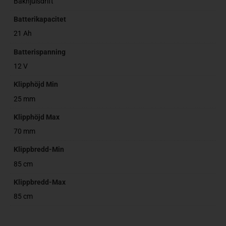
Bakhjulsdrift
Batterikapacitet
21 Ah
Batterispanning
12 V
Klipphöjd Min
25 mm
Klipphöjd Max
70 mm
Klippbredd-Min
85 cm
Klippbredd-Max
85 cm