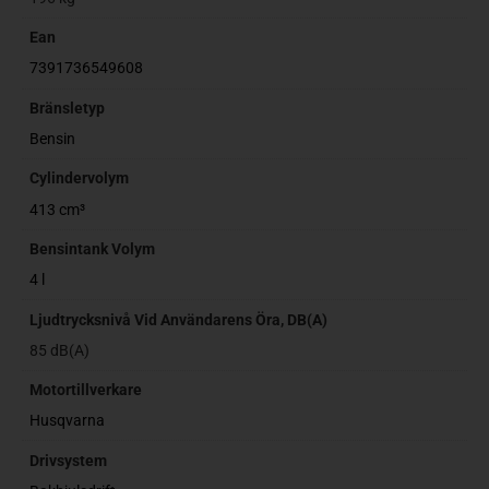
Ean
7391736549608
Bränsletyp
Bensin
Cylindervolym
413 cm³
Bensintank Volym
4 l
Ljudtrycksnivå Vid Användarens Öra, DB(A)
85 dB(A)
Motortillverkare
Husqvarna
Drivsystem