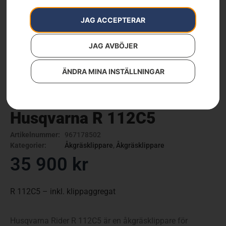
JAG ACCEPTERAR
JAG AVBÖJER
ÄNDRA MINA INSTÄLLNINGAR
Husqvarna R 112C5
Artikelnummer:
967178502
Kategorier:
Åkgräsklippare
,
Åkgräsklippare
35 900
kr
R 112C5 – inkl. klippaggregat
Husqvarna Rider R 112C5 är en åkgräsklippare för