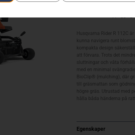
R 112C – inkl. klippaggrega
Husqvarna Rider R 112C är 
kunna navigera runt blomst
kompakta design säkerställ
att förvara. Trots det mind
sluttningar och våta förhå
med en minimal svängradie. 
BioClip® (mulching), där gr
till gräsmattan som gödning
högre gräs. Utrustad med p
hålla båda händerna på ratt
Egenskaper