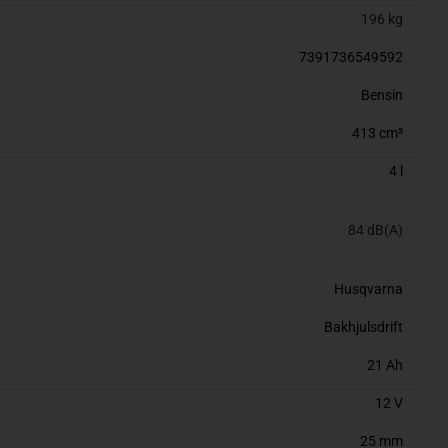
196 kg
7391736549592
Bensin
413 cm³
4 l
84 dB(A)
Husqvarna
Bakhjulsdrift
21 Ah
12 V
25 mm