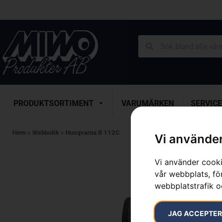
PRODUKTSORTIMENT
VARUMÄRKEN
SERVICE
Hem
»
Webbutik
»
Husqvarna R 112C
Vi använder
Vi använder cooki
vår webbplats, för
webbplatstrafik o
JAG ACCEPTE