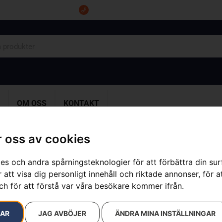
Tel: 0555-10500
OM OSS
KONTAKT
 oss av cookies
es och andra spårningsteknologier för att förbättra din su
Husqvarna R
 att visa dig personligt innehåll och riktade annonser, för a
ch för att förstå var våra besökare kommer ifrån.
Artikelnummer:
967178402
Kategorier:
Åkgräsklippa
RAR
JAG AVBÖJER
ÄNDRA MINA INSTÄLLNINGAR
41 500
kr