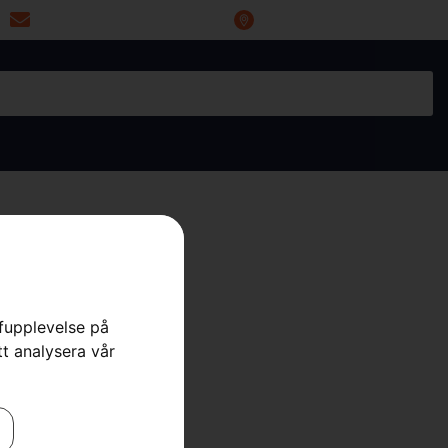
miwoprod@telia.com
Industrigatan 20, 66434 Grums
rfupplevelse på
 112C
tt analysera vår
re
,
Åkgräsklippare