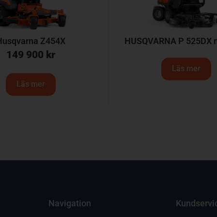
Husqvarna Z454X
HUSQVARNA P 525DX m
149 900
kr
Läs mer
Läs mer
Navigation
Kundservi