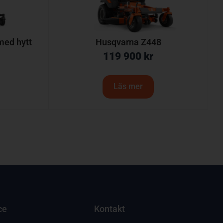
ed hytt
Husqvarna Z448
119 900
kr
Läs mer
ce
Kontakt