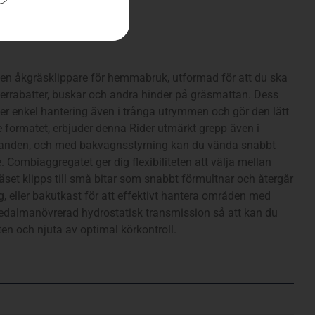
t
en åkgräsklippare för hemmabruk, utformad för att du ska
errabatter, buskar och andra hinder på gräsmattan. Dess
er enkel hantering även i trånga utrymmen och gör den lätt
re formatet, erbjuder denna Rider utmärkt grepp även i
llanden, och med bakvagnsstyrning kan du vända snabbt
Combiaggregatet ger dig flexibiliteten att välja mellan
äset klipps till små bitar som snabbt förmultnar och återgår
, eller bakutkast för att effektivt hantera områden med
edalmanövrerad hydrostatisk transmission så att kan du
en och njuta av optimal körkontroll.