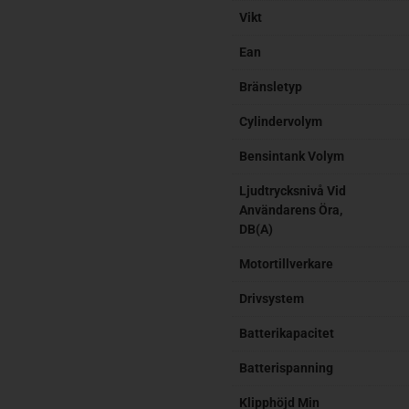
Vikt
Ean
Bränsletyp
Cylindervolym
Bensintank Volym
Ljudtrycksnivå Vid
Användarens Öra,
DB(A)
Motortillverkare
Drivsystem
Batterikapacitet
Batterispanning
Klipphöjd Min