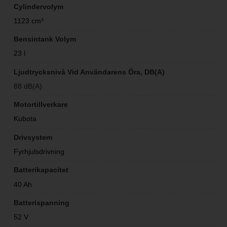
Cylindervolym
1123 cm³
Bensintank Volym
23 l
Ljudtrycksnivå Vid Användarens Öra, DB(A)
88 dB(A)
Motortillverkare
Kubota
Drivsystem
Fyrhjulsdrivning
Batterikapacitet
40 Ah
Batterispanning
52 V