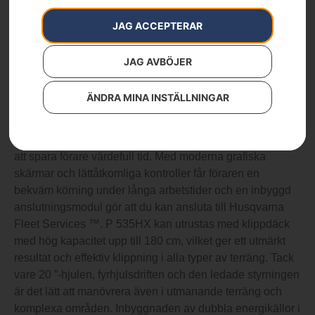
Husqvarna P 535HX
Artikelnummer:
967985503
JAG ACCEPTERAR
Kategorier:
Åkgräsklippare
,
Åkgräsklippare
JAG AVBÖJER
P 535HX – exkl. klippaggregat
ÄNDRA MINA INSTÄLLNINGAR
Husqvarna P 535HX Hybrid Frontrotorklippare är perfekt
för att hålla större gräsmattor och utomhusgröna
utrymmen snygga, samtidigt som de arbetar effektivt för
att spara förare värdefull tid. Med moderna grafiska
skärmar och lättåtkomliga kontroller får föraren en
bekväm körning under långa arbetstider och en inbyggd
anslutningsmodul gör att du kan ansluta till Husqvarna
Fleet Services ™. P 535HX kan utrustas med klippdäck
med hög kapacitet upp till 180 cm, vilket ger ett utmärkt
resultat och effektiv klippning i alla typer av terräng. Tack
vare 20 ”-hjulen, fyrhjulsdriften och den ledade styrningen
är det lätt att manövrera även i utmanande terräng och
komplexa områden. Inbyggnaden av dubbla energikällor i