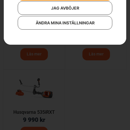
JAG AVBÖJER
ÄNDRA MINA INSTÄLLNINGAR
Husqvarna 525iLXT
Husqvarna 525iRXT
6 290
kr
7 290
kr
Läs mer
Läs mer
Husqvarna 535iRXT
9 990
kr