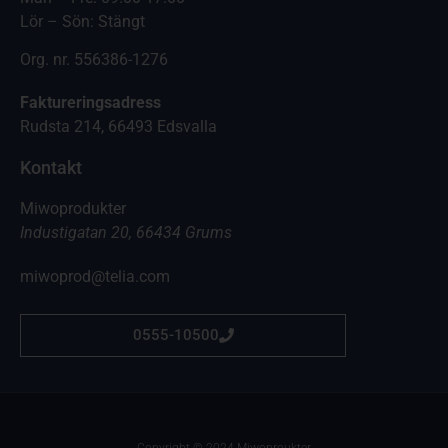
Lör – Sön: Stängt
Org. nr. 556386-1276
Faktureringsadress
Rudsta 214, 66493 Edsvalla
Kontakt
Miwoprodukter
Industigatan 20, 66434 Grums
miwoprod@telia.com
0555-10500
Copyright © 2024 Miwoproukter