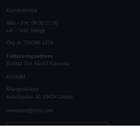
Kundservice
Mån – Fre: 09.00-17.00
Lör – Sön: Stängt
Org. nr. 556386-1276
Faktureringsadress
Rudsta 214, 66493 Edsvalla
Kontakt
Miwoprodukter
Industigatan 20, 66434 Grums
miwoprod@telia.com
0555-10500