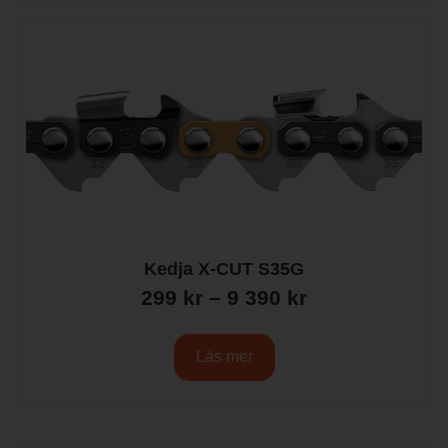
Kedja X-CUT S35G
299
kr
–
9 390
kr
Läs mer