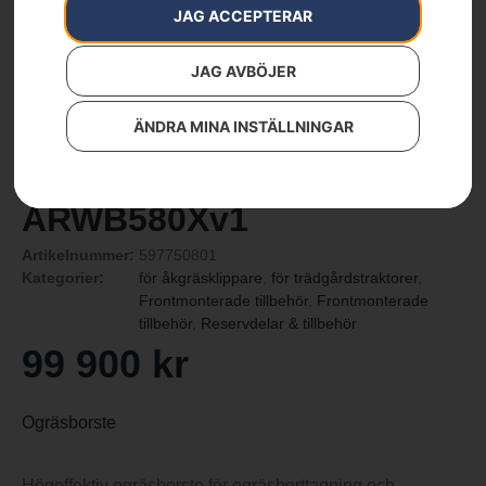
JAG ACCEPTERAR
JAG AVBÖJER
ÄNDRA MINA INSTÄLLNINGAR
Weed brush –
ARWB580Xv1
Artikelnummer:
597750801
Kategorier:
för åkgräsklippare
,
för trädgårdstraktorer
,
Frontmonterade tillbehör
,
Frontmonterade
tillbehör
,
Reservdelar & tillbehör
99 900
kr
Ogräsborste
Högeffektiv ogräsborste för ogräsborttagning och