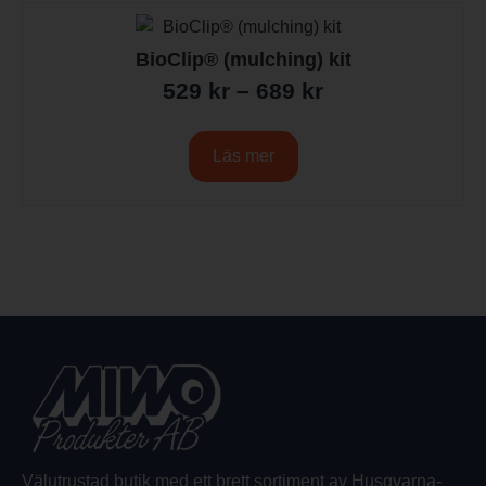
BioClip® (mulching) kit
529
kr
–
689
kr
Läs mer
Välutrustad butik med ett brett sortiment av Husqvarna-