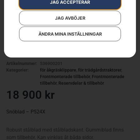
JAG ACCEPTERAR
JAG AVBÖJER
ÄNDRA MINA INSTÄLLNINGAR
Snöblad – P524X
Artikelnummer:
536900201
Kategorier:
för åkgräsklippare
,
för trädgårdstraktorer
,
Frontmonterade tillbehör
,
Frontmonterade
tillbehör
,
Reservdelar & tillbehör
18 900
kr
Snöblad – P524X
Robust stålblad med stålbladskant. Gummiblad finns
som tillbehör. Kan vinklas åt båda sidor.