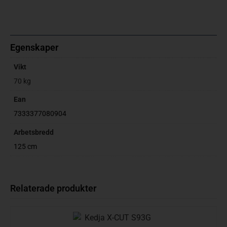
Egenskaper
Vikt
70 kg
Ean
7333377080904
Arbetsbredd
125 cm
Relaterade produkter