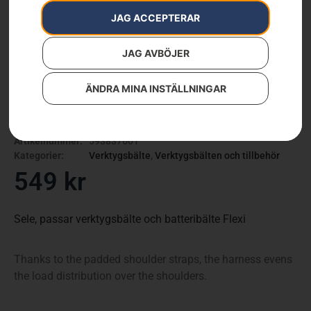
JAG ACCEPTERAR
JAG AVBÖJER
ÄNDRA MINA INSTÄLLNINGAR
Sele
Artikelnummer:
593837601
Kategorier:
Verktygsbälte
,
Verktygsbälten och tillbehör
549
kr
Sele, passar verktygsbälte och batteribälte Flexi
Thanks to the padded shoulder straps, the harness evens
the load distribution over the shoulders.