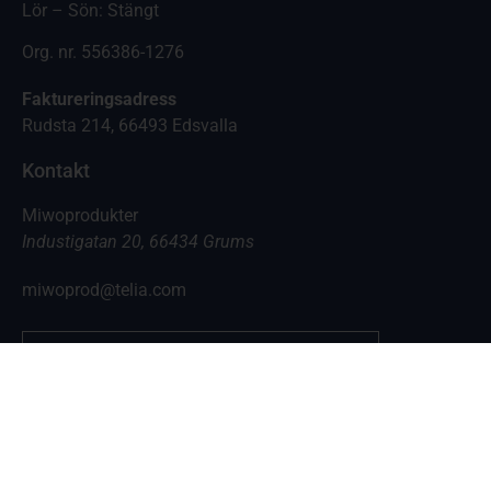
Lör – Sön: Stängt
Org. nr. 556386-1276
Faktureringsadress
Rudsta 214, 66493 Edsvalla
Kontakt
Miwoprodukter
Industigatan 20, 66434 Grums
miwoprod@telia.com
0555-10500
Copyright © 2024 Miwoproukter