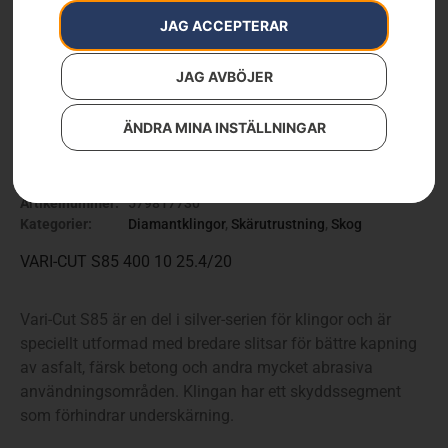
JAG ACCEPTERAR
JAG AVBÖJER
ÄNDRA MINA INSTÄLLNINGAR
Husqvarna VARI-CUT S85
Artikelnummer:
579817730
Kategorier:
Diamantklingor
,
Skärutrustning
,
Skog
VARI-CUT S85 400 10 25.4/20
Vari-Cut S85 är en del i silver-serien för klingor och är
speciellt utformad med bredare slitsar för bättre kapning
av asfalt, färsk betong och andra mycket abrasiva
användningsområden. Klingan har ett skyddssegment
som förhindrar underskärning.