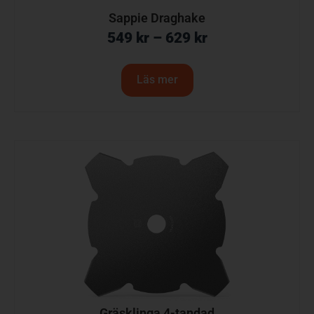
Sappie Draghake
549
kr
–
629
kr
Läs mer
Gräsklinga 4-tandad