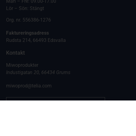
Mån – Fre: 09.00-17.00
Lör – Sön: Stängt
Org. nr. 556386-1276
Faktureringsadress
Rudsta 214, 66493 Edsvalla
Kontakt
Miwoprodukter
Industigatan 20, 66434 Grums
miwoprod@telia.com
0555-10500