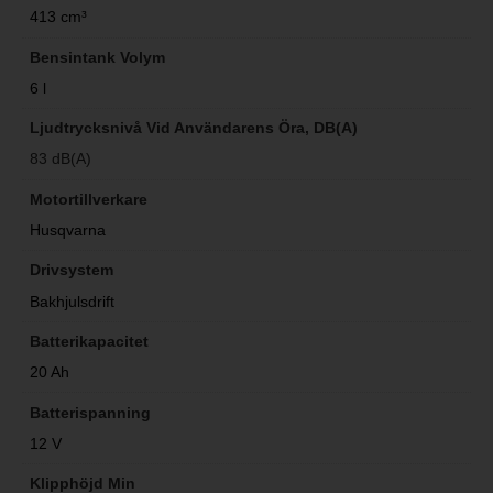
413 cm³
Bensintank Volym
6 l
Ljudtrycksnivå Vid Användarens Öra, DB(A)
83 dB(A)
Motortillverkare
Husqvarna
Drivsystem
Bakhjulsdrift
Batterikapacitet
20 Ah
Batterispanning
12 V
Klipphöjd Min