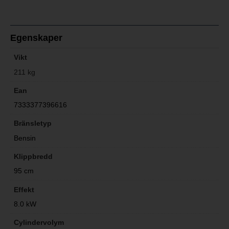
Egenskaper
Vikt
211 kg
Ean
7333377396616
Bränsletyp
Bensin
Klippbredd
95 cm
Effekt
8.0 kW
Cylindervolym