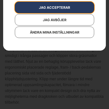
Husqvarna TC 112
JAG ACCEPTERAR
Artikelnummer:
970622201
Kategorier:
Åkgräsklippare
,
Trädgård
,
Trädgårdstraktorer
34 900
kr
JAG AVBÖJER
ÄNDRA MINA INSTÄLLNINGAR
TC112
Husqvarna TC 112 är en trädgårdstraktor som navigerar
smidigt i trånga passager och klipper stora gräsmattor
med lätthet. Njut av en behaglig körupplevelse tack vare
ergonomiskt placerade reglage, fram- / back-pedalernas
placering sida vid sida och fjäderstödd
klipphöjdsjustering. Klipp mer under längre tid med
optimerad uppsamlingskapacitet, förvara i mindre
utrymmen tack vare en kompakt design och dra nytta av
möjligheterna med dragkroken och utbudet av kompatibla
tillbehör.