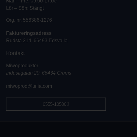
Mån – Fre: 09.00-17.00
Lör – Sön: Stängt
Org. nr. 556386-1276
Faktureringsadress
Rudsta 214, 66493 Edsvalla
Kontakt
Miwoprodukter
Industigatan 20, 66434 Grums
miwoprod@telia.com
0555-10500