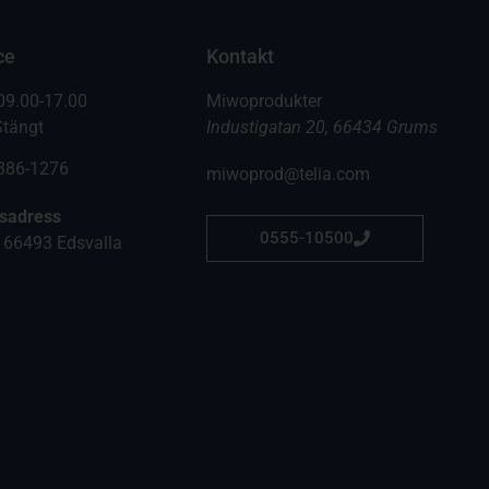
ce
Kontakt
09.00-17.00
Miwoprodukter
Stängt
Industigatan 20, 66434 Grums
6386-1276
miwoprod@telia.com
gsadress
0555-10500
 66493 Edsvalla