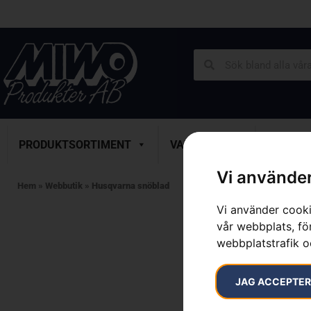
PRODUKTSORTIMENT
VARUMÄRKEN
SERVICE
Vi använder
Hem
»
Webbutik
»
Husqvarna snöblad
Vi använder cooki
vår webbplats, för
webbplatstrafik o
JAG ACCEPTE