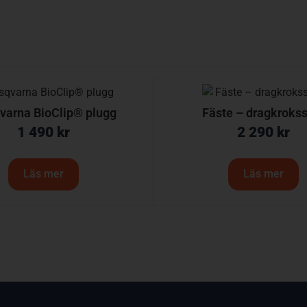
varna BioClip® plugg
Fäste – dragkroks
1 490
kr
2 290
kr
Läs mer
Läs mer