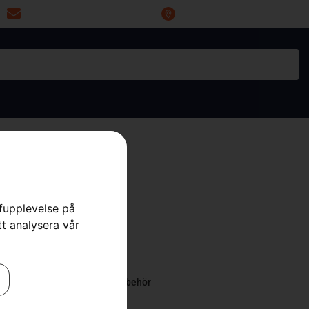
miwoprod@telia.com
Industrigatan 20, 66434 Grums
rfupplevelse på
tt analysera vår
nöblad
traktorer
,
Frontmonterade tillbehör