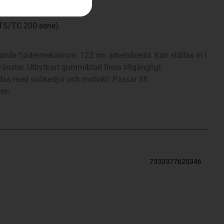
(TS/TC 200-serie)
nde fjädermekanism. 122 cm arbetsbredd. Kan ställas in i
er vänster. Utbytbart gummiblad finns tillgängligt.
s med snökedjor och motvikt. Passar till
ien.
7333377620346