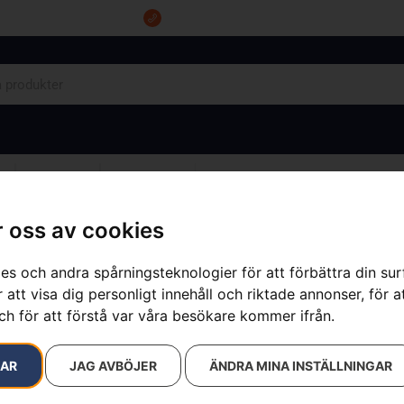
Tel: 0555-10500
OM OSS
KONTAKT
 oss av cookies
es och andra spårningsteknologier för att förbättra din su
 att visa dig personligt innehåll och riktade annonser, för a
Husqvarna s
ch för att förstå var våra besökare kommer ifrån.
Artikelnummer:
547537701
RAR
JAG AVBÖJER
ÄNDRA MINA INSTÄLLNINGAR
Kategorier:
för trädgårds
5 990
kr