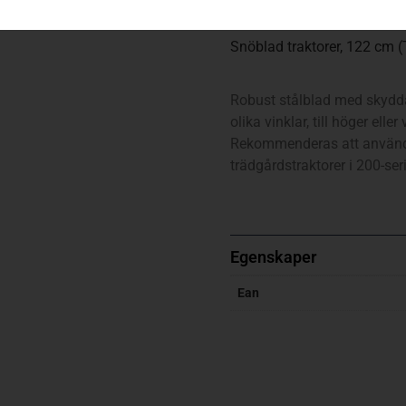
Snöblad traktorer, 122 cm 
Robust stålblad med skydda
olika vinklar, till höger ell
Rekommenderas att använda
trädgårdstraktorer i 200-ser
Egenskaper
Ean