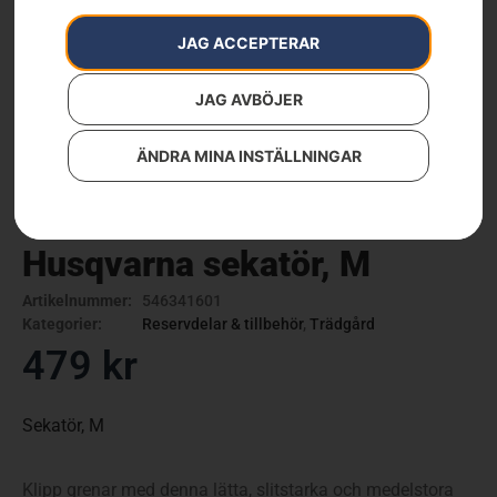
JAG ACCEPTERAR
JAG AVBÖJER
ÄNDRA MINA INSTÄLLNINGAR
Husqvarna sekatör, M
Artikelnummer:
546341601
Kategorier:
Reservdelar & tillbehör
,
Trädgård
479
kr
Sekatör, M
Klipp grenar med denna lätta, slitstarka och medelstora