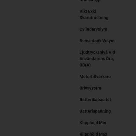
Vikt Exkl
Skärutrustning
Cylindervolym
Bensintank Volym
Ljudtrycksnivå Vid
Användarens Öra,
DB(A)
Motortillverkare
Drivsystem
Batterikapacitet
Batterispanning
Klipphöjd Min
Klipphöjd Max