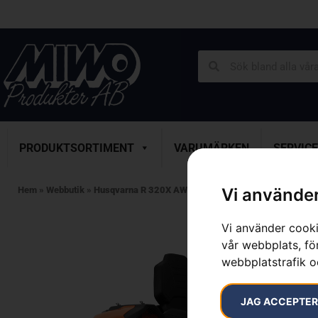
PRODUKTSORTIMENT
VARUMÄRKEN
SERVICE
Hem
»
Webbutik
»
Husqvarna R 320X AWD
Vi använder
Vi använder cooki
vår webbplats, för
webbplatstrafik o
JAG ACCEPTE