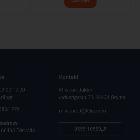
Läs mer
ce
Kontakt
09.00-17.00
Miwoprodukter
Stängt
Industigatan 20, 66434 Grums
6386-1276
miwoprod@telia.com
gsadress
0555-10500
 66493 Edsvalla