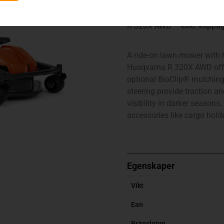
R 320X AWD – exkl. klippa
A ride-on lawn mower with h
Husqvarna R 320X AWD offe
optional BioClip® mulching 
steering provide traction an
visibility in darker seasons
accessories like cargo hol
Egenskaper
Vikt
Ean
Bränsletyp