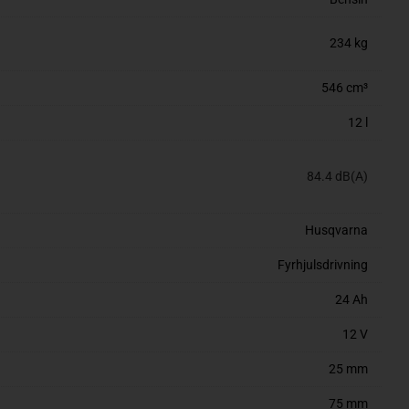
234 kg
546 cm³
12 l
84.4 dB(A)
Husqvarna
Fyrhjulsdrivning
24 Ah
12 V
25 mm
75 mm