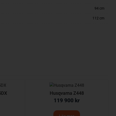
94 cm
112 cm
5DX
Husqvarna Z448
119 900
kr