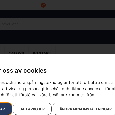
Tel: 0555-10500
OM OSS
KONTAKT
 oss av cookies
es och andra spårningsteknologier för att förbättra din su
 att visa dig personligt innehåll och riktade annonser, för a
Husqvarna R
ch för att förstå var våra besökare kommer ifrån.
Artikelnummer:
970542601
Kategorier:
Åkgräsklippa
RAR
JAG AVBÖJER
ÄNDRA MINA INSTÄLLNINGAR
99 900
kr