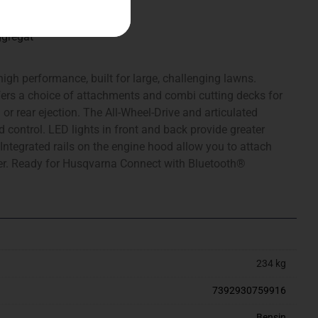
ggregat
igh performance, built for large, challenging lawns.
rs a choice of attachments and combi cutting decks for
or rear ejection. The All-Wheel-Drive and articulated
d control. LED lights in front and back provide greater
. Integrated rails on the engine hood allow you to attach
der. Ready for Husqvarna Connect with Bluetooth®
234 kg
7392930759916
Bensin