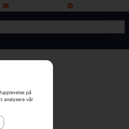
miwoprod@telia.com
Industrigatan 20, 66434 Grums
rfupplevelse på
tt analysera vår
 320X AWD
re
,
Åkgräsklippare