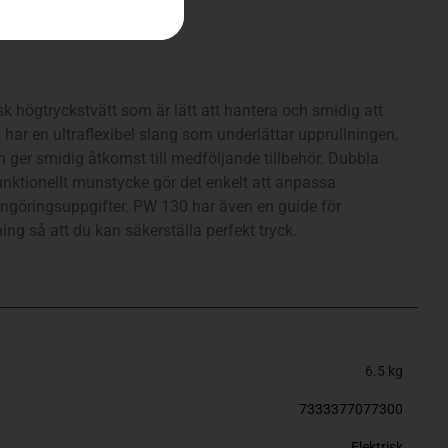
sk högtryckstvätt som är lätt att hantera och smidig att
ar en ultraflexibel slang som underlättar upprullningen,
ger smidig åtkomst till medföljande tillbehör. Dubbla
unktionellt munstycke gör det enkelt att anpassa
 rengöringsuppgifter. PW 130 har även en guide för
ng så att du kan säkerställa perfekt tryck.
6.5 kg
7333377077300
Elektrisk