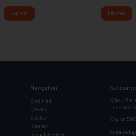
Läs mer
Läs mer
Navigation
Kundservi
Mån – Fre: 
Sortiment
Lör – Sön: 
Om oss
Service
Org. nr. 55
Kontakt
Fakturerin
Integritetspolicy