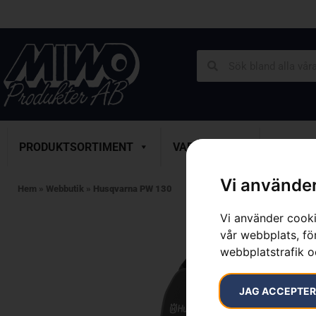
PRODUKTSORTIMENT
VARUMÄRKEN
SERVICE
Vi använder
Hem
»
Webbutik
»
Husqvarna PW 130
Vi använder cooki
vår webbplats, för
webbplatstrafik o
JAG ACCEPTE