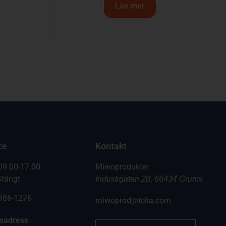
Läs mer
ce
Kontakt
09.00-17.00
Miwoprodukter
Stängt
Industigatan 20, 66434 Grums
6386-1276
miwoprod@telia.com
gsadress