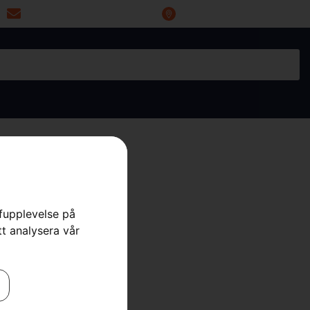
miwoprod@telia.com
Industrigatan 20, 66434 Grums
rfupplevelse på
tt analysera vår
W 130
tt
,
Rengörning
,
Trädgård