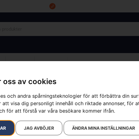
Tel: 0555-10500
OM OSS
KONTAKT
 oss av cookies
es och andra spårningsteknologier för att förbättra din su
 att visa dig personligt innehåll och riktade annonser, för a
Husqvarna P
ch för att förstå var våra besökare kommer ifrån.
Artikelnummer:
970648001
Kategorier:
Högtryckstvä
RAR
JAG AVBÖJER
ÄNDRA MINA INSTÄLLNINGAR
1 890
kr