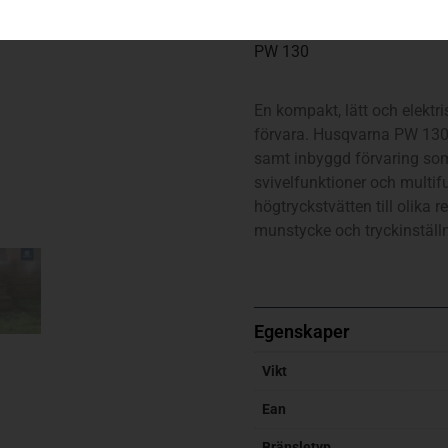
PW 130
En kompakt, lätt och elektri
förvara. Husqvarna PW 130 h
samt inbyggd förvaring som 
svivelfunktioner och multif
högtryckstvätten till olika
munstycke och tryckinställni
Egenskaper
Vikt
Ean
Bränsletyp