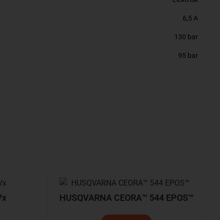
6,5 A
130 bar
95 bar
Vx
HUSQVARNA CEORA™ 544 EPOS™