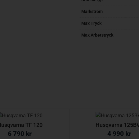
Markström
Max Tryck
Max Arbetstryck
usqvarna TF 120
Husqvarna 125B
6 790
kr
4 990
kr