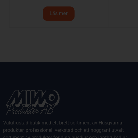
Läs mer
Välutrustad butik med ett brett sortiment av Husqvarna-
produkter, professionell verkstad och ett noggrant utvalt
sortiment av produkter för dina husdjur och lantbruksdjur.