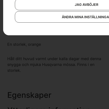
JAG AVBÖJER
Artikelnummer:
547159401
Kategorier:
Fritidskläder Xplorer
,
Kepsar &
ÄNDRA MINA INSTÄLLNING
mössor
,
Skor & Kläder
89
kr
En storlek, orange
Håll ditt huvud varmt under kalla dagar med denna
snygga och mjuka Husqvarna mössa. Finns i en
storlek.
Egenskaper