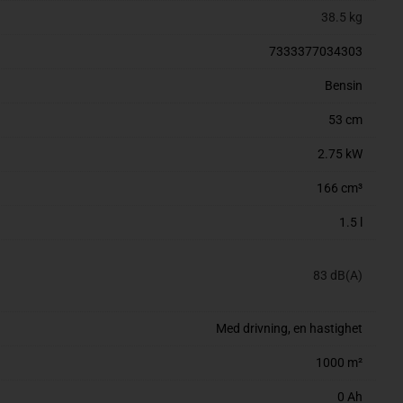
38.5 kg
7333377034303
Bensin
53 cm
2.75 kW
166 cm³
1.5 l
83 dB(A)
Med drivning, en hastighet
1000 m²
0 Ah