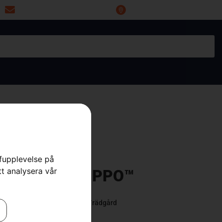
miwoprod@telia.com
Industrigatan 20, 66434 Grums
rfupplevelse på
tt analysera vår
B 553SQe KLIPPO™
 Gräsklippare
,
Gräsklippare
,
Trädgård