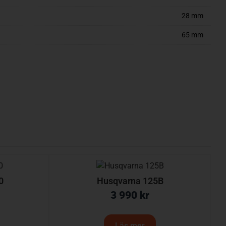
28 mm
65 mm
0
Husqvarna 125B
3 990
kr
Läs mer