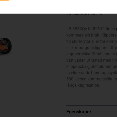
LB 553SQe KLIPPO™
LB 553SQe KLIPPO™ är en på
kommersiellt bruk. Klippbre
till större ytor eller för k
eller robotgräsklippare. Ut
ergonomiska förhållanden fö
vått väder. Utrustad med h
klippdäck i gjutet aluminiu
avvibrerande handtagssyste
500- serien kommersiella m
långsiktig relation.
Egenskaper