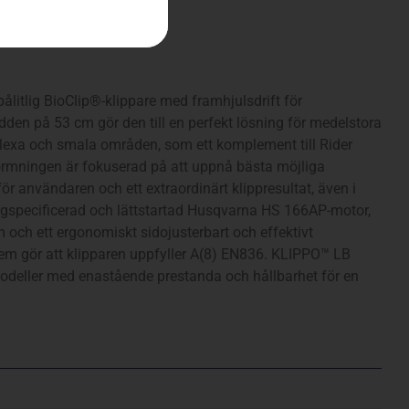
litlig BioClip®-klippare med framhjulsdrift för
dden på 53 cm gör den till en perfekt lösning för medelstora
omplexa och smala områden, som ett komplement till Rider
formningen är fokuserad på att uppnå bästa möjliga
r användaren och ett extraordinärt klippresultat, även i
ögspecificerad och lättstartad Husqvarna HS 166AP-motor,
m och ett ergonomiskt sidojusterbart och effektivt
m gör att klipparen uppfyller A(8) EN836. KLIPPO™ LB
odeller med enastående prestanda och hållbarhet för en