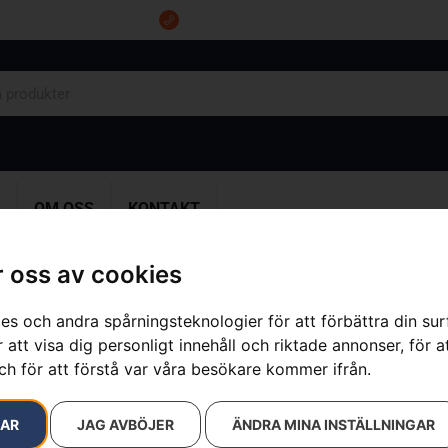
Tel: 0555-10500
OM OSS
KONTAKT
 oss av cookies
es och andra spårningsteknologier för att förbättra din su
 att visa dig personligt innehåll och riktade annonser, för a
Husqvarna L
ch för att förstå var våra besökare kommer ifrån.
Artikelnummer:
970609101
Kategorier:
Bensindrivna
RAR
JAG AVBÖJER
ÄNDRA MINA INSTÄLLNINGAR
15 700
kr