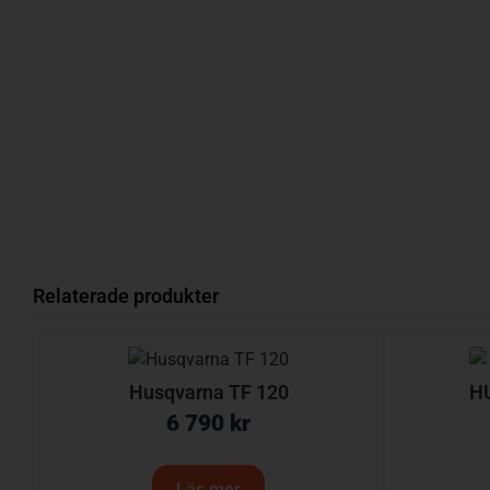
Relaterade produkter
Husqvarna TF 120
H
6 790
kr
Läs mer