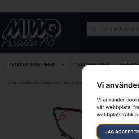
PRODUKTSORTIMENT
VARUMÄRKEN
SERVICE
Hem
»
Webbutik
»
Husqvarna LB 553SQe KLIPPO™
Vi använder
Vi använder cooki
vår webbplats, för
webbplatstrafik o
JAG ACCEPTE