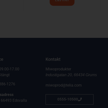
ce
Kontakt
09.00-17.00
Miwoprodukter
Stängt
Industigatan 20, 66434 Grums
6386-1276
miwoprod@telia.com
gsadress
0555-10500
 66493 Edsvalla