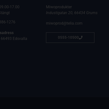
09.00-17.00
Miwoprodukter
Stängt
Industigatan 20, 66434 Grums
6386-1276
miwoprod@telia.com
gsadress
0555-10500
 66493 Edsvalla