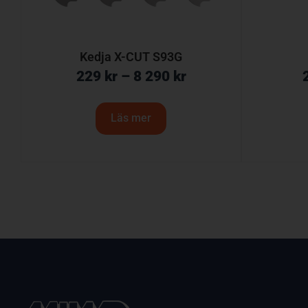
Kedja X-CUT S93G
229
kr
–
8 290
kr
Läs mer