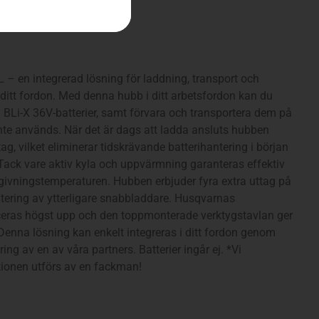
– en integrerad lösning för laddning, transport och
i ditt fordon. Med denna hubb i ditt arbetsfordon kan du
 BLi-X 36V-batterier, samt förvara och transportera dem på
 inte används. När det är dags att ladda ansluts hubben
ttag, vilket eliminerar tidskrävande batterihantering i början
Tack vare aktiv kyla och uppvärmning garanteras effektiv
ivningstemperaturen. Hubben erbjuder fyra extra uttag på
tering av ytterligare snabbladdare. Husqvarnas
aceras högst upp och den toppmonterade verktygstavlan ger
enna lösning kan enkelt integreras i ditt fordon genom
ing av en av våra partners. Batterier ingår ej. *Vi
tionen utförs av en fackman!