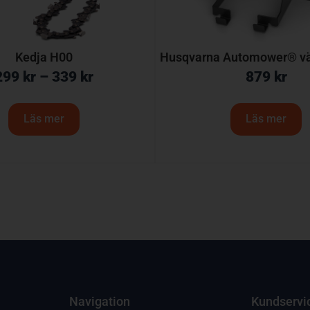
Kedja H00
Husqvarna Automower® v
299
kr
–
339
kr
879
kr
Läs mer
Läs mer
Navigation
Kundservi