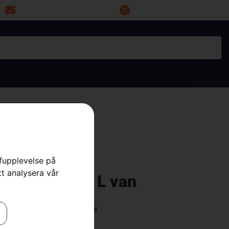
miwoprod@telia.com
Industrigatan 20, 66434 Grums
rfupplevelse på
tt analysera vår
ddningshubb L van
odukter
,
Reservdelar & tillbehör