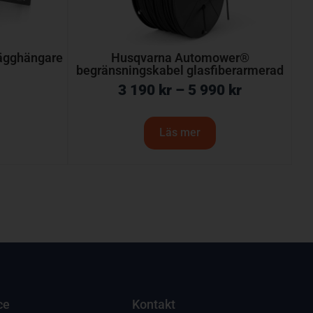
ägghängare
Husqvarna Automower®
begränsningskabel glasfiberarmerad
3 190
kr
–
5 990
kr
Läs mer
ce
Kontakt