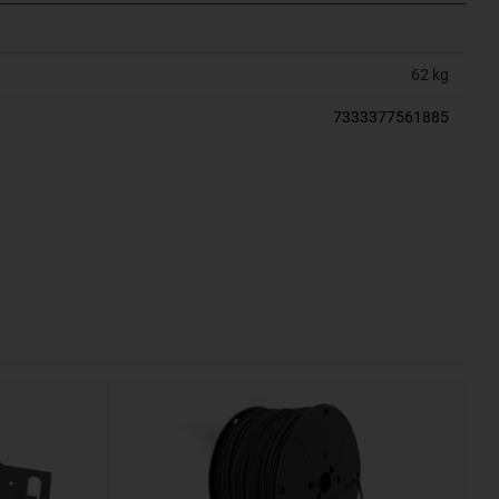
62 kg
7333377561885