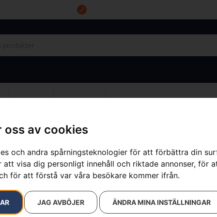
Tel: 0555-10500
OM OSS
KONTAKT
 oss av cookies
es och andra spårningsteknologier för att förbättra din su
 att visa dig personligt innehåll och riktade annonser, för a
Husqvarna la
ch för att förstå var våra besökare kommer ifrån.
Artikelnummer:
970750701
Kategorier:
för batteripr
RAR
JAG AVBÖJER
ÄNDRA MINA INSTÄLLNINGAR
44 988
kr