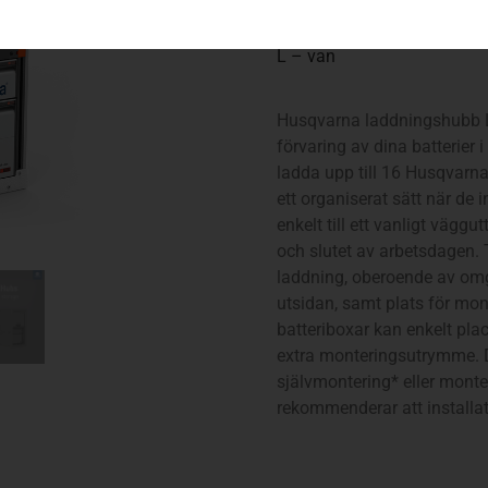
L – van
Husqvarna laddningshubb L 
förvaring av dina batterier 
ladda upp till 16 Husqvarna
ett organiserat sätt när de
enkelt till ett vanligt väggu
och slutet av arbetsdagen. 
laddning, oberoende av omg
utsidan, samt plats för mon
batteriboxar kan enkelt pl
extra monteringsutrymme. D
självmontering* eller monter
rekommenderar att installa