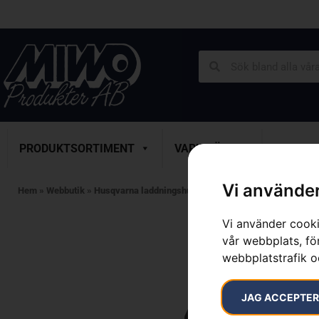
PRODUKTSORTIMENT
VARUMÄRKEN
SERVICE
Vi använder
Hem
»
Webbutik
»
Husqvarna laddningshubb L van
Vi använder cooki
vår webbplats, för
webbplatstrafik o
JAG ACCEPTE