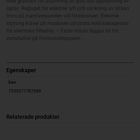
med grusharv för utjämning av grus och uppsamling av
ogräs. Reglaget för elektrisk lyft och sänkning av räfsan
finns på manöverpanelen vid förarplatsen. Elektrisk
styrning kräver att maskinen utrustats med kablagesats
för elektriska tillbehör. – Fäste måste läggas till för
installation på frontrotorklipparen.
Egenskaper
Ean
7333377787599
Relaterade produkter