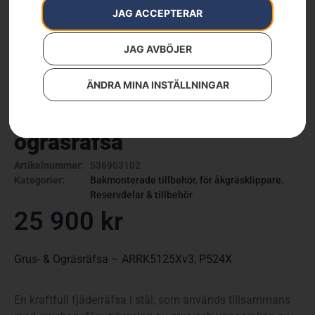
JAG ACCEPTERAR
JAG AVBÖJER
ÄNDRA MINA INSTÄLLNINGAR
Husqvarna grus- &
ogräsräfsa
Artikelnummer:
536903102
Kategorier:
Bakmonterade tillbehör
,
för åkgräsklippare
,
Reservdelar & tillbehör
25 900
kr
Grus- & Ogräsräfsa – ARRK5125Xv3, P524X
En kraftfull fjäderräfsa i stål, som används tillsammans