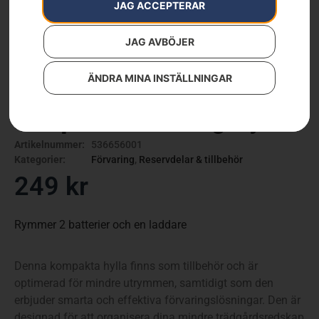
JAG ACCEPTERAR
JAG AVBÖJER
ÄNDRA MINA INSTÄLLNINGAR
Husqvarna förvaringshylla
Artikelnummer:
536656001
Kategorier:
Förvaring
,
Reservdelar & tillbehör
249
kr
Rymmer 2 batterier och en laddare
Denna kompakta hylla finns som tillbehör och är
optimerad för mindre utrymmen, samtidigt som den
erbjuder smarta och effektiva förvaringslösningar. Den är
designad för att organisera dina mindre trädgårdsredskap