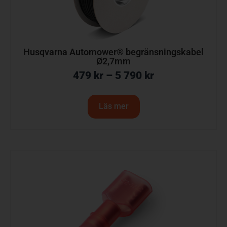
Husqvarna Automower® begränsningskabel
Ø2,7mm
479
kr
–
5 790
kr
Läs mer