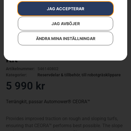
JAG ACCEPTERAR
JAG AVBÖJER
ÄNDRA MINA INSTÄLLNINGAR
Husqvarna CEORA™ Terrain
Kit
Artikelnummer:
546140802
Kategorier:
Reservdelar & tillbehör
,
till robotgräsklippare
5 990
kr
Terrängkit, passar Automower® CEORA™
Provides improved traction on rough and sloping turfs,
ensuring that CEORA™ performs best possible. The slope