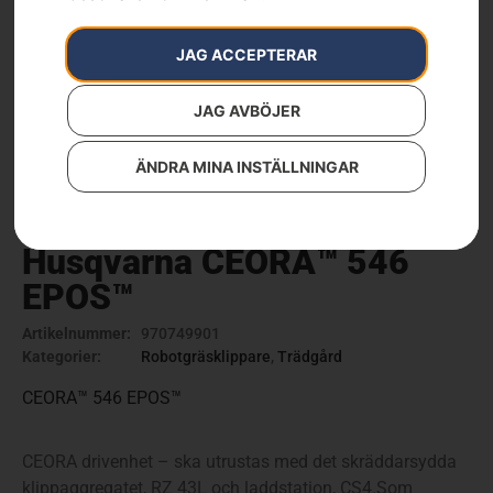
JAG ACCEPTERAR
JAG AVBÖJER
ÄNDRA MINA INSTÄLLNINGAR
Husqvarna CEORA™ 546
EPOS™
Artikelnummer:
970749901
Kategorier:
Robotgräsklippare
,
Trädgård
CEORA™ 546 EPOS™
CEORA drivenhet – ska utrustas med det skräddarsydda
klippaggregatet, RZ 43L och laddstation, CS4.Som