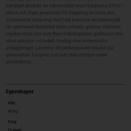
komplett produkt, en robotmodell med Husqvarna EPOS™-
teknik och topp- prestanda för klippning av stora ytor.
Systematisk klippning med hög precision skräddarsydd
för optimerad flexibilitet inom virtuella gränser. Hanterar
mycket stora ytor som flera fotbollsplaner, golfbanor eller
stora gräsytor vid hotell, företag eller kommunala
anläggningar. Levererar ett professionellt resultat på
gräsmattan, fungerar tyst och utan utsläpp under
användning.
Egenskaper
Vikt
40 kg
Farg
Orange