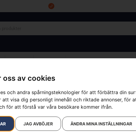
Tel: 0555-10500
OM OSS
KONTAKT
 oss av cookies
es och andra spårningsteknologier för att förbättra din su
 att visa dig personligt innehåll och riktade annonser, för a
Husqvarna ba
ch för att förstå var våra besökare kommer ifrån.
Artikelnummer:
547291101
RAR
JAG AVBÖJER
ÄNDRA MINA INSTÄLLNINGAR
Kategorier:
för batteripr
479
kr