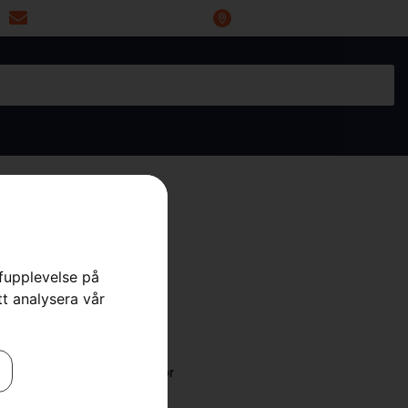
miwoprod@telia.com
Industrigatan 20, 66434 Grums
rfupplevelse på
tt analysera vår
tteriväska
odukter
,
Reservdelar & tillbehör