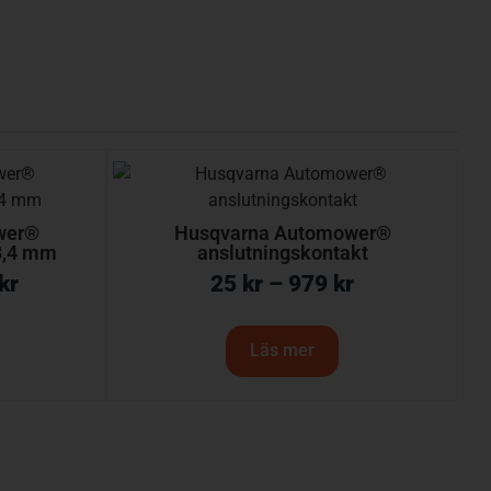
wer®
Husqvarna Automower®
3,4 mm
anslutningskontakt
kr
25
kr
–
979
kr
Läs mer