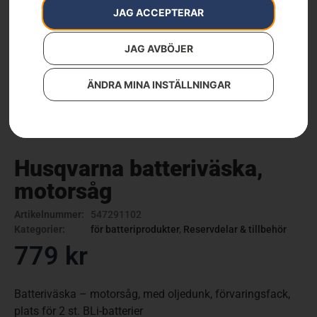
JAG ACCEPTERAR
JAG AVBÖJER
ÄNDRA MINA INSTÄLLNINGAR
Husqvarna batteriväska,
motorsåg
Artikelnummer:
547291102
Kategorier:
för batteriprodukter
,
Reservdelar & tillbehör
779
kr
Batteriväska – motorsåg, med oljedunk, förvaringsfack,
plats för 2 st. BLi-batterier