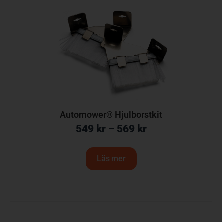
Automower® Hjulborstkit
549
kr
–
569
kr
Läs mer