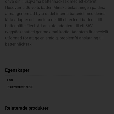
driva din Husqvarna batterihäcksax med ett externt
Husqvarna 36 volts batteri.Minska belastningen på dina
armar genom att byta ut det interna batteriet med denna
lätta adapter och ansluta det till ett externt batteri i ditt
batteribälte Flexi. Att ansluta adaptern till ett 36V
ryggsäcksbatteri ger maximal körtid. Adaptern är speciellt
utformad för att ge en smidig, problemfri anslutning till
batterihäcksax.
Egenskaper
Ean
7392930357020
Relaterade produkter