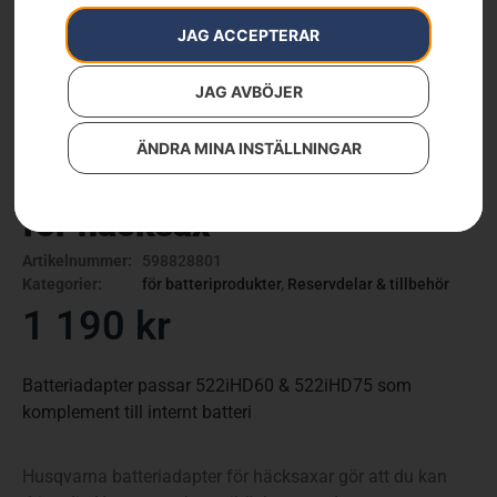
JAG ACCEPTERAR
JAG AVBÖJER
ÄNDRA MINA INSTÄLLNINGAR
HUSQVARNA batteriadapter
för häcksax
Artikelnummer:
598828801
Kategorier:
för batteriprodukter
,
Reservdelar & tillbehör
1 190
kr
Batteriadapter passar 522iHD60 & 522iHD75 som
komplement till internt batteri
Husqvarna batteriadapter för häcksaxar gör att du kan