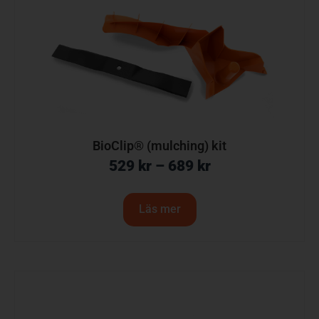
BioClip® (mulching) kit
529
kr
–
689
kr
Läs mer