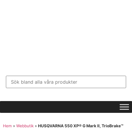
Hem
»
Webbutik
»
HUSQVARNA 550 XP® G Mark II, TrioBrake™