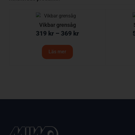
Vikbar grensåg
319
kr
–
369
kr
Läs mer