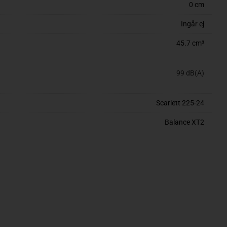
0 cm
Ingår ej
45.7 cm³
99 dB(A)
Scarlett 225-24
Balance XT2