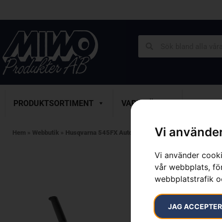
PRODUKTSORTIMENT
VARUMÄRKEN
SERVICE
Vi använder
Hem
»
Webbutik
»
Husqvarna 545FX AutoTune™
Vi använder cooki
vår webbplats, för
webbplatstrafik o
JAG ACCEPTE