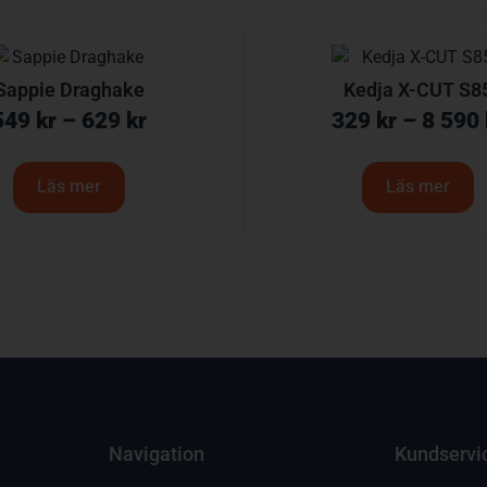
Sappie Draghake
Kedja X-CUT S8
549
kr
–
629
kr
329
kr
–
8 590
Läs mer
Läs mer
Navigation
Kundservi