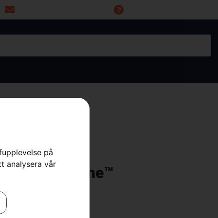
miwoprod@telia.com
Industrigatan 20, 66434 Grums
rfupplevelse på
tt analysera vår
45FX AutoTune™
 Röjsågar
,
Röjsågar
,
Skog