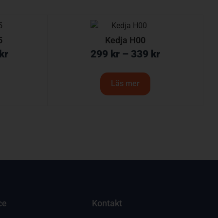
5
Kedja H00
kr
299
kr
–
339
kr
Läs mer
ce
Kontakt