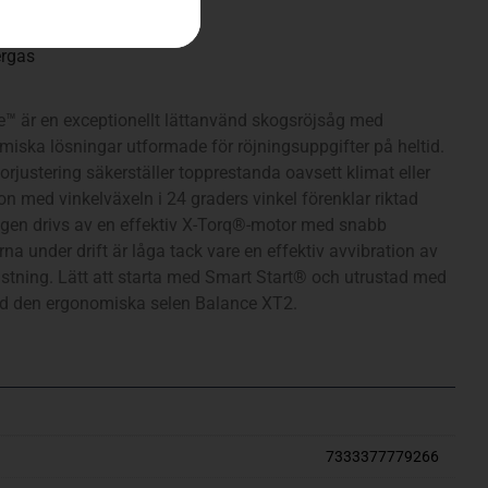
ergas
 är en exceptionellt lättanvänd skogsröjsåg med
iska lösningar utformade för röjningsuppgifter på heltid.
ustering säkerställer topprestanda oavsett klimat eller
n med vinkelväxeln i 24 graders vinkel förenklar riktad
sågen drivs av en effektiv X-Torq®-motor med snabb
rna under drift är låga tack vare en effektiv avvibration av
ustning. Lätt att starta med Smart Start® och utrustad med
ed den ergonomiska selen Balance XT2.
7333377779266