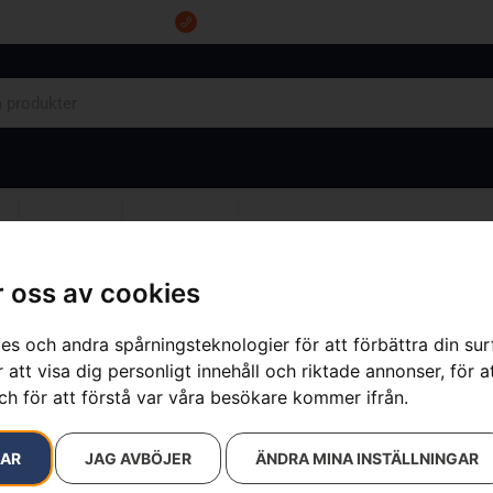
Tel: 0555-10500
OM OSS
KONTAKT
 oss av cookies
es och andra spårningsteknologier för att förbättra din su
 att visa dig personligt innehåll och riktade annonser, för a
Husqvarna 5
ch för att förstå var våra besökare kommer ifrån.
Artikelnummer:
967176507
Kategorier:
Bensindrivna
RAR
JAG AVBÖJER
ÄNDRA MINA INSTÄLLNINGAR
14 500
kr