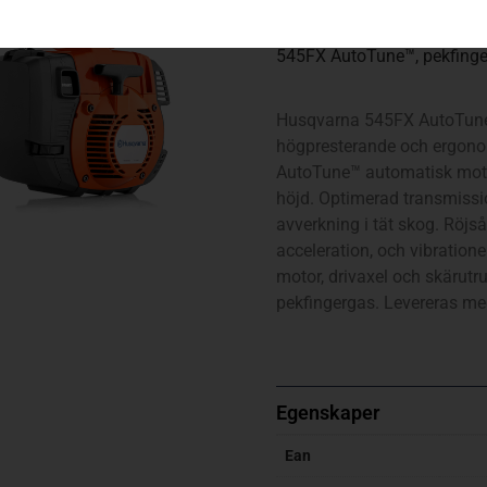
545FX AutoTune™, pekfing
Husqvarna 545FX AutoTune™
högpresterande och ergonom
AutoTune™ automatisk motorj
höjd. Optimerad transmissio
avverkning i tät skog. Röj
acceleration, och vibratione
motor, drivaxel och skärutr
pekfingergas. Levereras m
Egenskaper
Ean