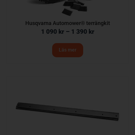
Husqvarna Automower® terrängkit
1 090
kr
–
1 390
kr
Läs mer