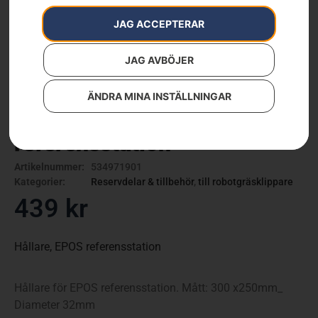
JAG ACCEPTERAR
JAG AVBÖJER
ÄNDRA MINA INSTÄLLNINGAR
Hållare, EPOS
referensstation
Artikelnummer:
534971901
Kategorier:
Reservdelar & tillbehör
,
till robotgräsklippare
439
kr
Hållare, EPOS referensstation
Hållare för EPOS referensstation. Mått: 300 x250mm_
Diameter 32mm