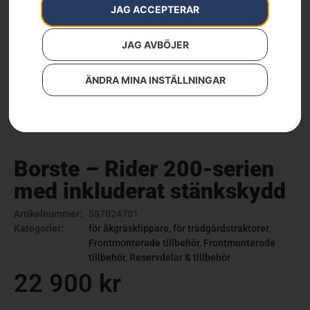
JAG ACCEPTERAR
JAG AVBÖJER
ÄNDRA MINA INSTÄLLNINGAR
Borste – Rider 200-serien
med inkluderat stänkskydd
Artikelnummer:
587024701
Kategorier:
för åkgräsklippare
,
för trädgårdstraktorer
,
Frontmonterade tillbehör
,
Frontmonterade
tillbehör
,
Reservdelar & tillbehör
22 900
kr