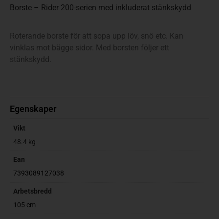
Borste – Rider 200-serien med inkluderat stänkskydd
Roterande borste för att sopa upp löv, snö etc. Kan
vinklas mot bägge sidor. Med borsten följer ett
stänkskydd.
Egenskaper
Vikt
48.4 kg
Ean
7393089127038
Arbetsbredd
105 cm