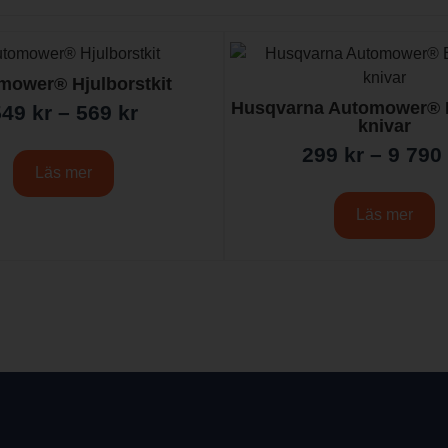
mower® Hjulborstkit
Husqvarna Automower® 
549
kr
–
569
kr
knivar
299
kr
–
9 790
Läs mer
Läs mer