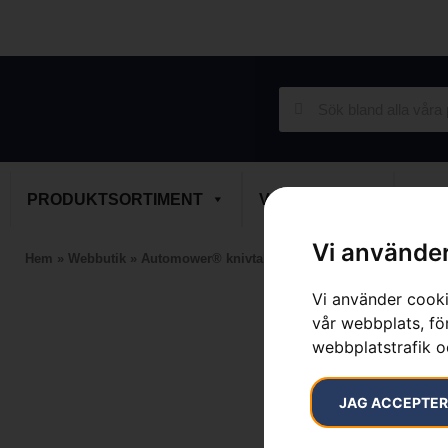
PRODUKTSORTIMENT
VARUMÄRKEN
SER
Vi använder
Hem
»
Webbutik
»
Automower® knivtallrik L
Vi använder cooki
vår webbplats, för
webbplatstrafik o
JAG ACCEPTE