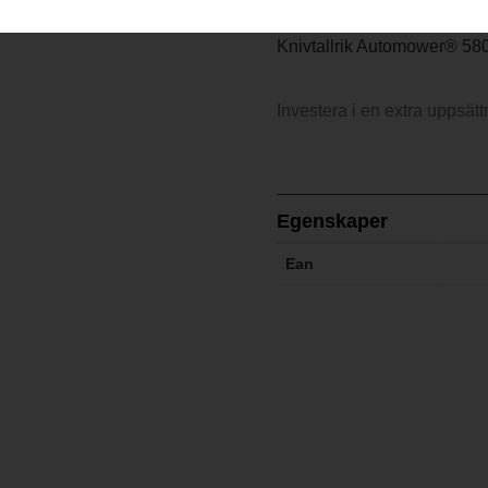
Knivtallrik Automower® 5
Investera i en extra uppsättn
Egenskaper
Ean