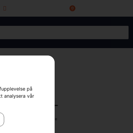
Industrigatan 20, 66434
miwoprod@telia.com
Grums
rfupplevelse på
tt analysera vår
knivtallrik L
 tillbehör
,
till robotgräsklippare