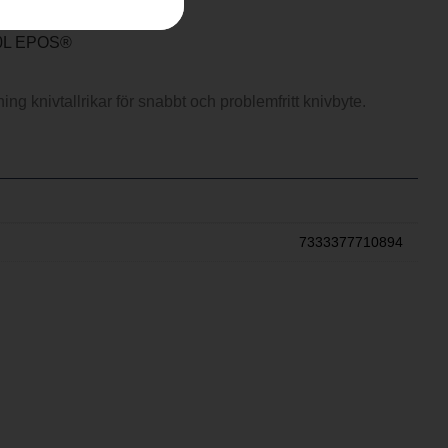
80L EPOS®
ing knivtallrikar för snabbt och problemfritt knivbyte.
7333377710894