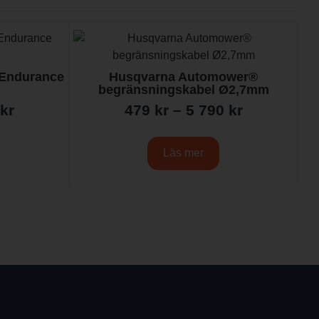
Endurance
Husqvarna Automower®
begränsningskabel Ø2,7mm
kr
479
kr
–
5 790
kr
Läs mer