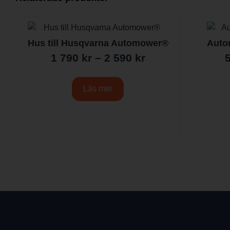
Hus till Husqvarna Automower®
Auto
1 790
kr
–
2 590
kr
Läs mer