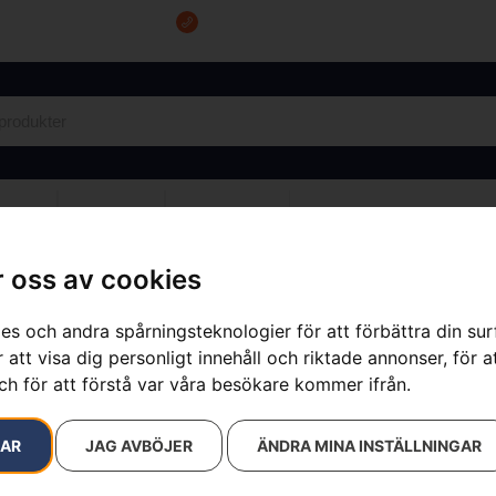
Tel: 0555-10500
VICE
OM OSS
KONTAKT
 oss av cookies
es och andra spårningsteknologier för att förbättra din su
 att visa dig personligt innehåll och riktade annonser, för a
Automower® 
ch för att förstå var våra besökare kommer ifrån.
Artikelnummer:
548021001
Kategorier:
Reservdelar &
RAR
JAG AVBÖJER
ÄNDRA MINA INSTÄLLNINGAR
2 190
kr