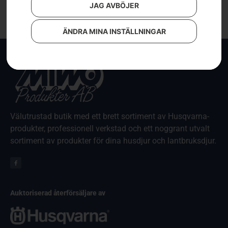
JAG AVBÖJER
ÄNDRA MINA INSTÄLLNINGAR
Välutrustad butik med ett brett sortiment av Husqvarna-
produkter, professionell verkstad och ett noggrant utvalt
sortiment av produkter för dina husdjur och lantbruksdjur.
Auktoriserad återförsäljare av