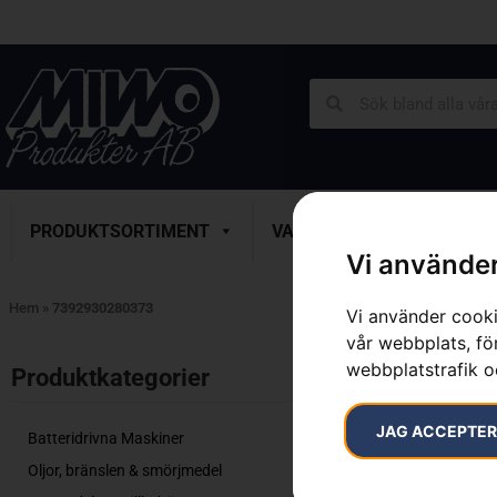
PRODUKTSORTIMENT
VARUMÄRKEN
SERVICE
Vi använder
Hem
»
7392930280373
Vi använder cooki
vår webbplats, för
Inga resultat.
webbplatstrafik o
Produktkategorier​
JAG ACCEPTE
Batteridrivna Maskiner
Oljor, bränslen & smörjmedel