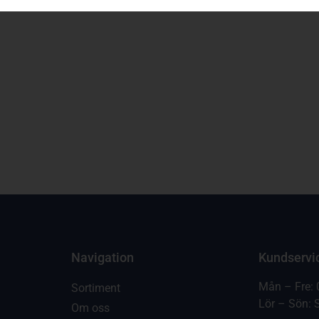
Navigation
Kundservi
Mån – Fre: 
Sortiment
Lör – Sön: 
Om oss