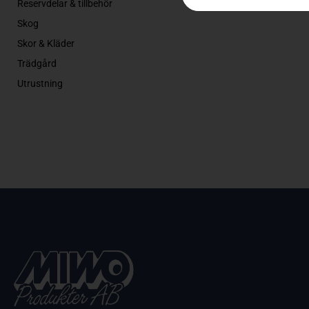
Reservdelar & tillbehör
Skog
Skor & Kläder
Trädgård
Utrustning