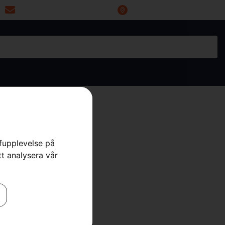
miwoprod@telia.com
Industrigatan 20, 66434 Grums
rfupplevelse på
tt analysera vår