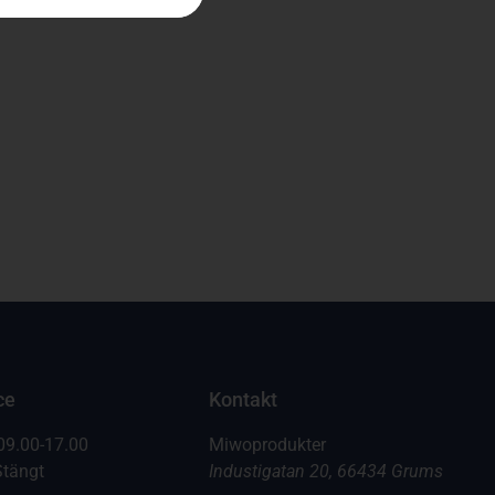
ce
Kontakt
09.00-17.00
Miwoprodukter
Stängt
Industigatan 20, 66434 Grums