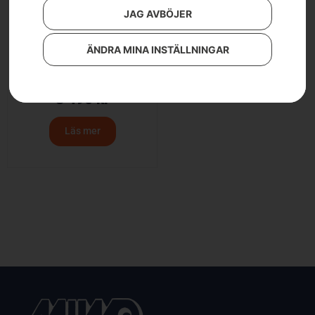
JAG AVBÖJER
ÄNDRA MINA INSTÄLLNINGAR
Husqvarna 543 XP®
8 490
kr
Läs mer